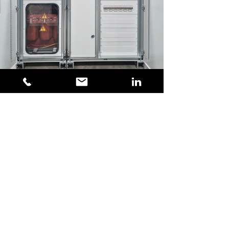
< Previous
Next >
SEI SRL
Contatti
info@seitalia.it
+39 06 92060070
- Sede Centrale
+39 06 41405658
- Ufficio Vendite
Sede Centrale