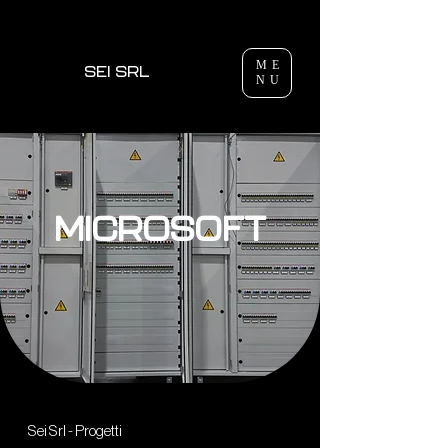
ME
SEI SRL
NU
MICROSOFT
Sei Srl - Progetti