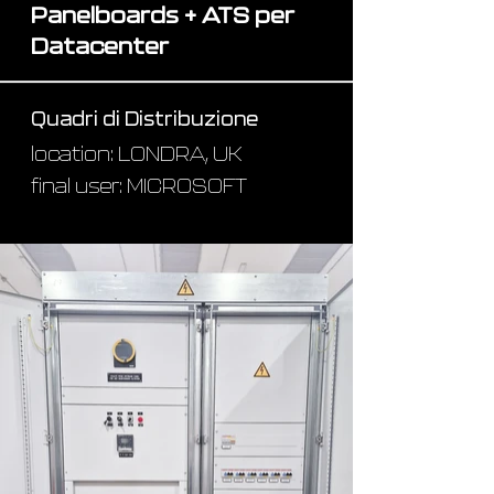
Panelboards + ATS per
Datacenter
Quadri di Distribuzione
location: LONDRA, UK
final user: MICROSOFT